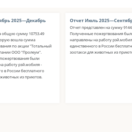
ябрь 2025—Декабрь
Отчет Июль 2025—Сентябр
Отчет представлен на сумму 9144,
а общую сумму 10753.49
Полученные пожертвования был
оторую вошла сумма
направлены на работу рэй.мобил
вания по акции "Тотальный
единственного в России бесплат
мпании ООО "Пролеум".
зоотакси для животных из приют
пожертвования были
а работу рэй.мобиля -
о в России бесплатного
 животных из приютов.