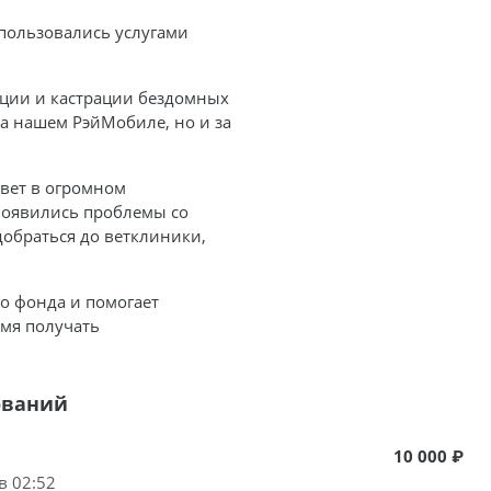
 пользовались услугами
ации и кастрации бездомных
на нашем РэйМобиле, но и за
ивет в огромном
появились проблемы со
добраться до ветклиники,
о фонда и помогает
мя получать
ований
10 000 ₽
в 02:52