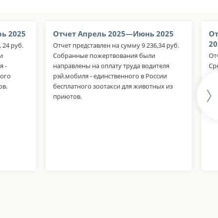
ь 2025
Отчет Апрель 2025—Июнь 2025
От
20
 24 руб.
Отчет представлен на сумму 9 236,34 руб.
и
Собранные пожертвования были
От
я -
направлены на оплату труда водителя
Ср
ного
рэй.мобиля - единственного в России
ак
ов.
бесплатного зоотакси для животных из
оп
приютов.
жи
но