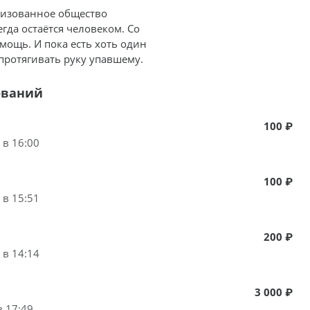
лизованное общество
егда остаётся человеком. Со
мощь. И пока есть хоть один
протягивать руку упавшему.
ований
100 ₽
 в 16:00
100 ₽
 в 15:51
200 ₽
 в 14:14
3 000 ₽
в 17:49