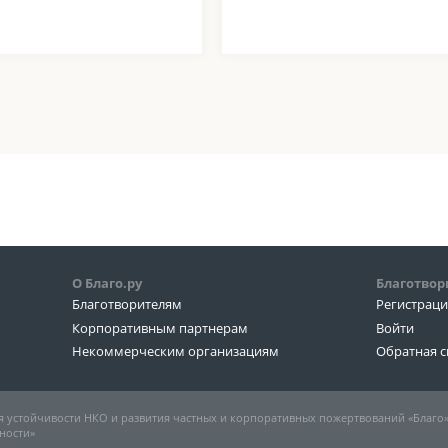
О Благо.ру
Благотвор
Благотворителям
Регистрац
Корпоративным партнерам
Войти
Некоммерческим организациям
Обратная с
 устойчивости НКО и развития частных и корпоративных пожертвований «Благо
ности»