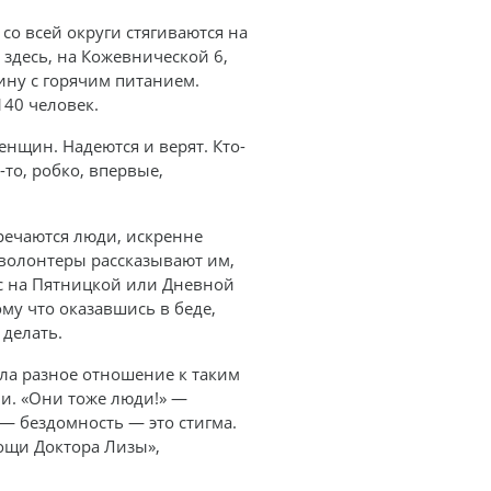
 со всей округи стягиваются на
здесь, на Кожевнической 6,
ну с горячим питанием.
140 человек.
нщин. Надеются и верят. Кто-
-то, робко, впервые,
тречаются люди, искренне
 волонтеры рассказывают им,
с на Пятницкой или Дневной
му что оказавшись в беде,
 делать.
ала разное отношение к таким
и. «Они тоже люди!» —
 — бездомность — это стигма.
ощи Доктора Лизы»,