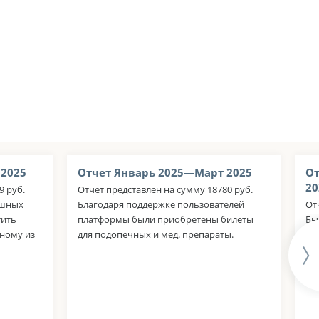
 2025
Отчет Январь 2025—Март 2025
От
20
9 руб.
Отчет представлен на сумму 18780 руб.
ушных
Благодаря поддержке пользователей
От
тить
платформы были приобретены билеты
Бы
ному из
для подопечных и мед. препараты.
не
ма
зд