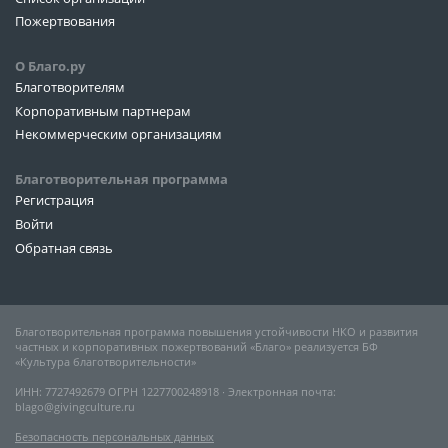
Пожертвования
О Благо.ру
Благотворителям
Корпоративным партнерам
Некоммерческим организациям
Благотворительная программа
Регистрация
Войти
Обратная связь
Благотворительная программа повышения устойчивости НКО и развития
частных и корпоративных пожертвований «Благо» реализуется БФ
«Культура благотворительности»
ИНН: 7727492679 ОГРН 1227700248918 ∙ Электронная почта:
blago@givingculture.ru
Безопасность персональных данных