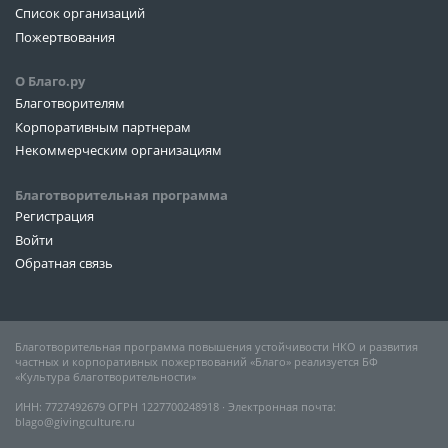
Список организаций
Пожертвования
О Благо.ру
Благотворителям
Корпоративным партнерам
Некоммерческим организациям
Благотворительная программа
Регистрация
Войти
Обратная связь
Благотворительная программа повышения устойчивости НКО и развития
частных и корпоративных пожертвований «Благо» реализуется БФ
«Культура благотворительности»
ИНН: 7727492679 ОГРН 1227700248918 ∙ Электронная почта:
blago@givingculture.ru