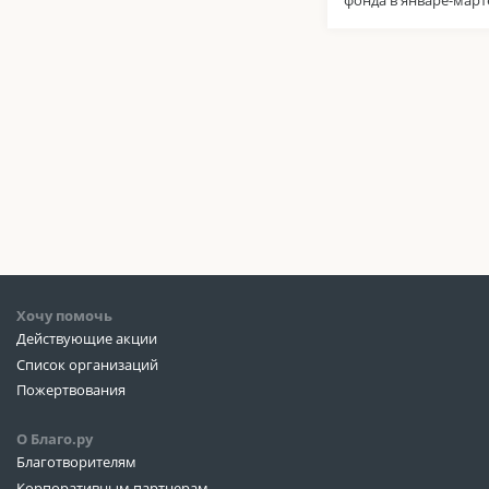
фонда в январе-марте
Хочу помочь
Действующие акции
Список организаций
Пожертвования
О Благо.ру
Благотворителям
Корпоративным партнерам