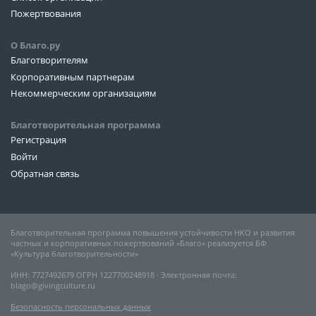
Пожертвования
О Благо.ру
Благотворителям
Корпоративным партнерам
Некоммерческим организациям
Благотворительная программа
Регистрация
Войти
Обратная связь
Благотворительная программа повышения устойчивости НКО и развития
частных и корпоративных пожертвований «Благо» реализуется БФ
«Культура благотворительности»
ИНН: 7727492679 ОГРН 1227700248918 ∙ Электронная почта:
blago@givingculture.ru
Безопасность персональных данных