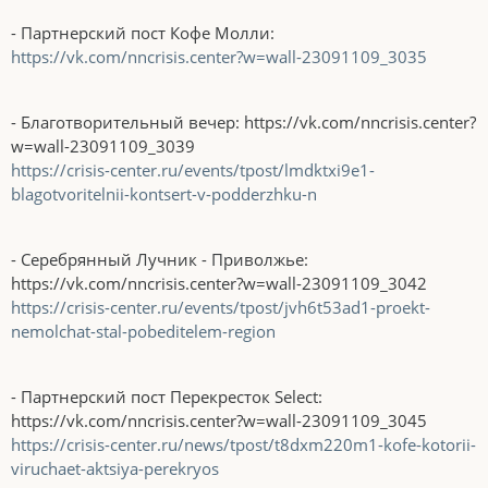
- Партнерский пост Кофе Молли:
https://vk.com/nncrisis.center?w=wall-23091109_3035
- Благотворительный вечер: https://vk.com/nncrisis.center?
w=wall-23091109_3039
https://crisis-center.ru/events/tpost/lmdktxi9e1-
blagotvoritelnii-kontsert-v-podderzhku-n
- Серебрянный Лучник - Приволжье:
https://vk.com/nncrisis.center?w=wall-23091109_3042
https://crisis-center.ru/events/tpost/jvh6t53ad1-proekt-
nemolchat-stal-pobeditelem-region
- Партнерский пост Перекресток Select:
https://vk.com/nncrisis.center?w=wall-23091109_3045
https://crisis-center.ru/news/tpost/t8dxm220m1-kofe-kotorii-
viruchaet-aktsiya-perekryos