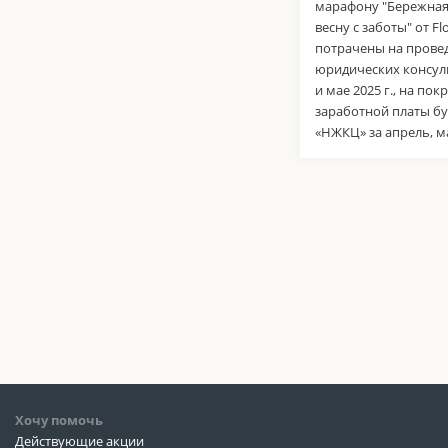
марафону "Бережная
весну с заботы" от F
потрачены на прове
юридических консул
и мае 2025 г., на пок
заработной платы б
«НЖКЦ» за апрель, ма
Хочу помочь
Действующие акции