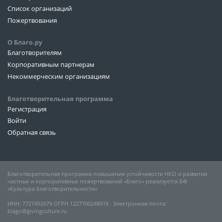
Список организаций
Пожертвования
О Благо.ру
Благотворителям
Корпоративным партнерам
Некоммерческим организациям
Благотворительная программа
Регистрация
Войти
Обратная связь
Благотворительная программа повышения устойчивости НКО и развития
частных и корпоративных пожертвований «Благо» реализуется БФ
«Культура благотворительности»
ИНН: 7727492679 ОГРН 1227700248918 ∙ Электронная почта:
blago@givingculture.ru