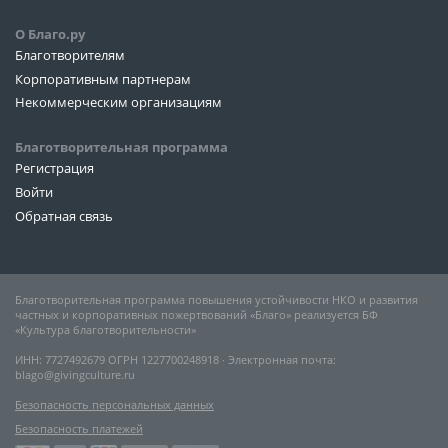
О Благо.ру
Благотворителям
Корпоративным партнерам
Некоммерческим организациям
Благотворительная программа
Регистрация
Войти
Обратная связь
Благотворительная программа повышения устойчивости НКО и развития
частных и корпоративных пожертвований «Благо» реализуется БФ
«Культура благотворительности»
ИНН: 7727492679 ОГРН 1227700248918 ∙ Электронная почта:
blago@givingculture.ru
Безопасность персональных данных
Безопасность платежей