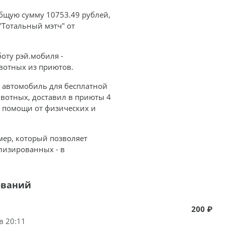
общую сумму 10753.49 рублей,
"Тотальный мэтч" от
оту рэй.мобиля -
ивотных из приютов.
 автомобиль для бесплатной
ивотных, доставил в приюты 4
 помощи от физических и
мер, который позволяет
ализированных - в
ований
200 ₽
в 20:11