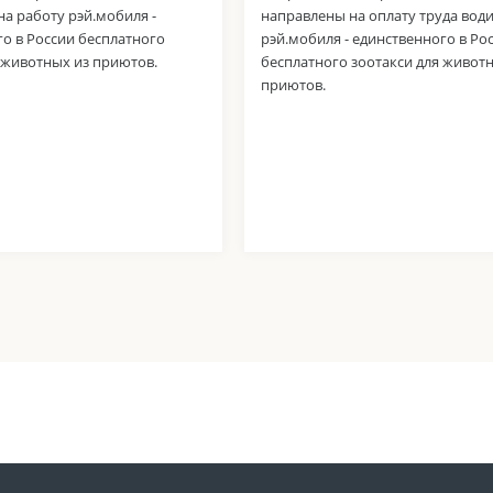
а работу рэй.мобиля -
направлены на оплату труда вод
о в России бесплатного
рэй.мобиля - единственного в Ро
 животных из приютов.
бесплатного зоотакси для живот
приютов.