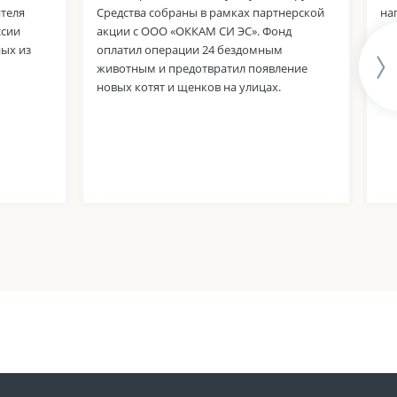
ителя
Средства собраны в рамках партнерской
на
ссии
акции с ООО «ОККАМ СИ ЭС». Фонд
рэ
ных из
оплатил операции 24 бездомным
бе
животным и предотвратил появление
пр
новых котят и щенков на улицах.