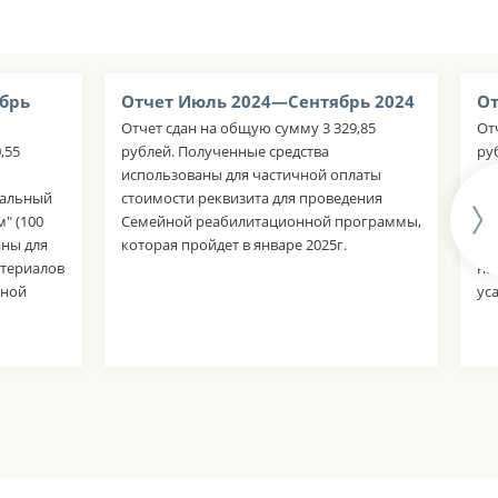
брь
Отчет Июль 2024—Сентябрь 2024
От
Отчет сдан на общую сумму 3 329,85
От
,55
рублей. Полученные средства
ру
использованы для частичной оплаты
со
тальный
стоимости реквизита для проведения
ко
" (100
Семейной реабилитационной программы,
"С
аны для
которая пройдет в январе 2025г.
ис
атериалов
на
нной
ус