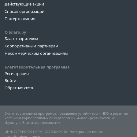
Действующие акции
Список организаций
Пожертвования
О Благо.ру
Благотворителям
Корпоративным партнерам
Некоммерческим организациям
Благотворительная программа
Регистрация
Войти
Обратная связь
Благотворительная программа повышения устойчивости НКО и развития
частных и корпоративных пожертвований «Благо» реализуется БФ
«Культура благотворительности»
ИНН: 7727492679 ОГРН 1227700248918 ∙ Электронная почта:
blago@givingculture.ru