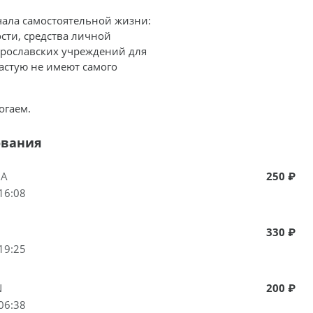
чала самостоятельной жизни:
сти, средства личной
Ярославских учреждений для
частую не имеют самого
огаем.
ования
NA
250 ₽
16:08
330 ₽
19:25
N
200 ₽
06:38