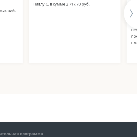
Павлу С. в сумме 2 717,70 руб.
ра
словий.
со
пс
ко
не
по
пл
ительная программа