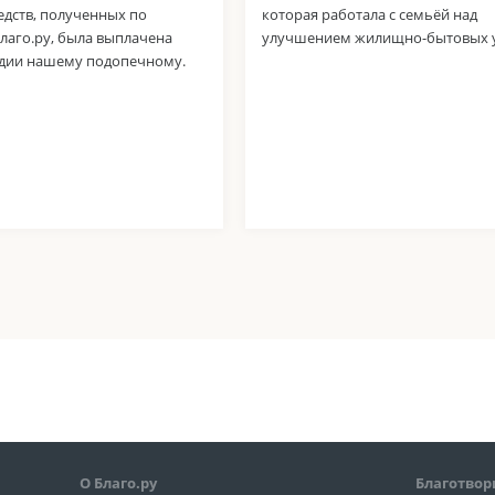
едств, полученных по
которая работала с семьёй над
лаго.ру, была выплачена
улучшением жилищно-бытовых у
ндии нашему подопечному.
О Благо.ру
Благотвор