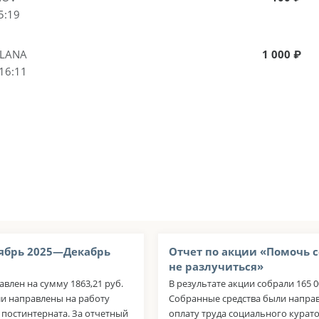
5:19
TLANA
1 000 ₽
16:11
ябрь 2025—Декабрь
Отчет по акции «Помочь 
не разлучиться»
авлен на сумму 1863,21 руб.
В результате акции собрали 165 0
ли направлены на работу
Собранные средства были напра
 постинтерната. За отчетный
оплату труда социального курато