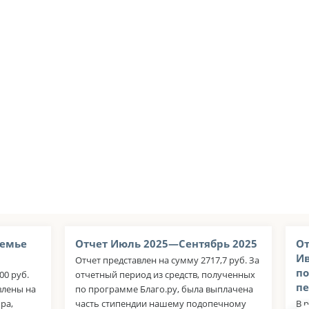
семье
Отчет Июль 2025—Сентябрь 2025
От
Ив
Отчет представлен на сумму 2717,7 руб. За
по
00 руб.
отчетный период из средств, полученных
п
влены на
по программе Благо.ру, была выплачена
ра,
часть стипендии нашему подопечному
В 