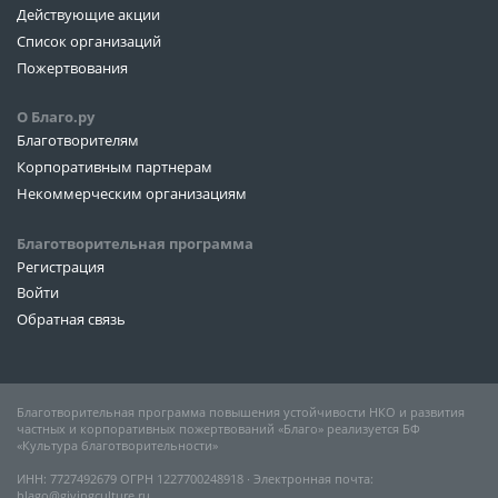
Действующие акции
Список организаций
Пожертвования
О Благо.ру
Благотворителям
Корпоративным партнерам
Некоммерческим организациям
Благотворительная программа
Регистрация
Войти
Обратная связь
Благотворительная программа повышения устойчивости НКО и развития
частных и корпоративных пожертвований «Благо» реализуется БФ
«Культура благотворительности»
ИНН: 7727492679 ОГРН 1227700248918 ∙ Электронная почта:
blago@givingculture.ru