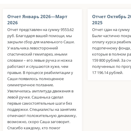
Отчет Январь 2026—Март
Отчет Октябрь 
2026
2025
Отчет представлен на сумму 9553,62
Отчет сдан на сумму 
руб. Благодаря вашей помощи, мы
Были частично покр
закрыли сбор для маленького Саши.
оплату курса реабил
У мальчика левосторонний
подопечному фонда Д
спастический гемипарез, иными
которые в полном ра
словами – его левые ручка и ножка
159 800 рублей. За сч
работают и слушаются хуже, чем
полученных по прог
правые. В процессе реабилитации у
17 196.14 рублей.
Саши появилось полноценное
симметричное ползание.
Увеличилась амплитуда движения в
левой ручке. Сашенька сделал
первые самостоятельные шаги без
поддержки. Специалисты на занятиях
отмечают положительную динамику,
возможно, скоро Саша заговорит.
Спасибо каждому, кто помог