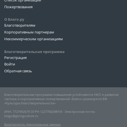
Список организаций
Пожертвования
О Благо.ру
Благотворителям
Корпоративным партнерам
Некоммерческим организациям
Благотворительная программа
Регистрация
Войти
Обратная связь
Благотворительная программа повышения устойчивости НКО и развития
частных и корпоративных пожертвований «Благо» реализуется БФ
«Культура благотворительности»
ИНН: 7727492679 ОГРН 1227700248918 ∙ Электронная почта:
blago@givingculture.ru
Безопасность персональных данных