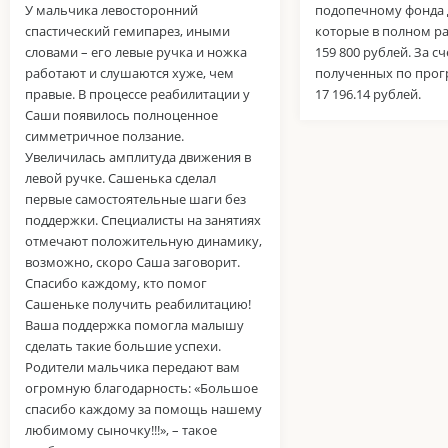
У мальчика левосторонний
подопечному фонда Д
спастический гемипарез, иными
которые в полном ра
словами – его левые ручка и ножка
159 800 рублей. За сч
работают и слушаются хуже, чем
полученных по прог
правые. В процессе реабилитации у
17 196.14 рублей.
Саши появилось полноценное
симметричное ползание.
Увеличилась амплитуда движения в
левой ручке. Сашенька сделал
первые самостоятельные шаги без
поддержки. Специалисты на занятиях
отмечают положительную динамику,
возможно, скоро Саша заговорит.
Спасибо каждому, кто помог
Сашеньке получить реабилитацию!
Ваша поддержка помогла малышу
сделать такие большие успехи.
Родители мальчика передают вам
огромную благодарность: «Большое
спасибо каждому за помощь нашему
любимому сыночку!!!», – такое