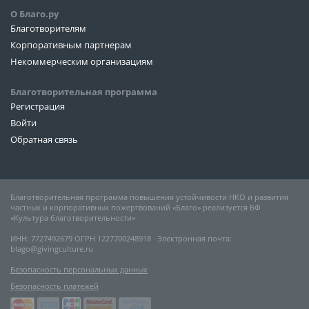
О Благо.ру
Благотворителям
Корпоративным партнерам
Некоммерческим организациям
Благотворительная программа
Регистрация
Войти
Обратная связь
Благотворительная программа повышения устойчивости НКО и развития
частных и корпоративных пожертвований «Благо» реализуется БФ
«Культура благотворительности»
ИНН: 7727492679 ОГРН 1227700248918 ∙ Электронная почта:
blago@givingculture.ru
Безопасность персональных данных
Безопасность платежей