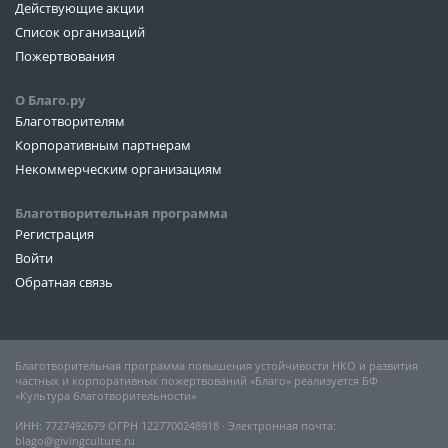
Действующие акции
Список организаций
Пожертвования
О Благо.ру
Благотворителям
Корпоративным партнерам
Некоммерческим организациям
Благотворительная программа
Регистрация
Войти
Обратная связь
Благотворительная программа повышения устойчивости НКО и развития
частных и корпоративных пожертвований «Благо» реализуется БФ
«Культура благотворительности»
ИНН: 7727492679 ОГРН 1227700248918 ∙ Электронная почта:
blago@givingculture.ru